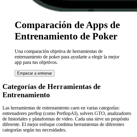
Comparación de Apps de
Entrenamiento de Poker
Una comparación objetiva de herramientas de
entrenamiento de poker para ayudarte a elegir la mejor
app para tus objetivos.
Empezar a entrenar
Categorías de Herramientas de
Entrenamiento
Las herramientas de entrenamiento caen en varias categorías:
entrenadores preflop (como PreflopAI), solvers GTO, analizadores
de historiales y plataformas de video. Cada una sirve un propósito
diferente. El mejor enfoque combina herramientas de diferentes
categorías según tus necesidades.