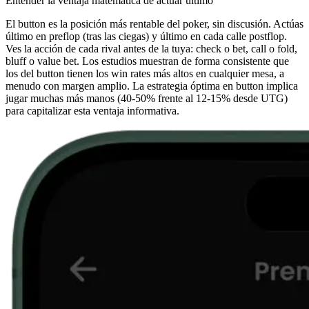
Entender la ventaja matemática de actuar último
El button es la posición más rentable del poker, sin discusión. Actúas
último en preflop (tras las ciegas) y último en cada calle postflop.
Ves la acción de cada rival antes de la tuya: check o bet, call o fold,
bluff o value bet. Los estudios muestran de forma consistente que
los del button tienen los win rates más altos en cualquier mesa, a
menudo con margen amplio. La estrategia óptima en button implica
jugar muchas más manos (40-50% frente al 12-15% desde UTG)
para capitalizar esta ventaja informativa.