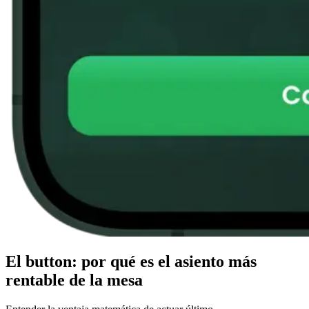
El button: por qué es el asiento más
rentable de la mesa