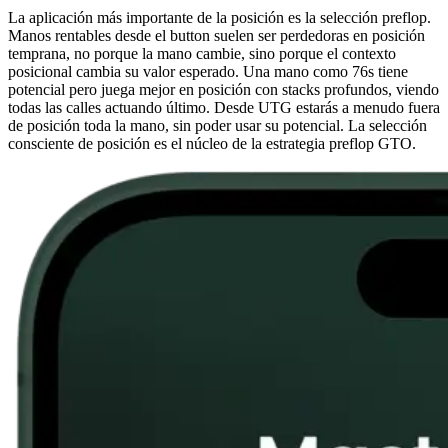
La aplicación más importante de la posición es la selección preflop.
Manos rentables desde el button suelen ser perdedoras en posición
temprana, no porque la mano cambie, sino porque el contexto
posicional cambia su valor esperado. Una mano como 76s tiene
potencial pero juega mejor en posición con stacks profundos, viendo
todas las calles actuando último. Desde UTG estarás a menudo fuera
de posición toda la mano, sin poder usar su potencial. La selección
consciente de posición es el núcleo de la estrategia preflop GTO.