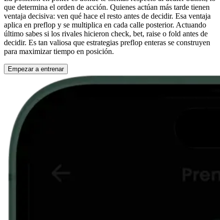
que determina el orden de acción. Quienes actúan más tarde tienen
ventaja decisiva: ven qué hace el resto antes de decidir. Esa ventaja
aplica en preflop y se multiplica en cada calle posterior. Actuando
último sabes si los rivales hicieron check, bet, raise o fold antes de
decidir. Es tan valiosa que estrategias preflop enteras se construyen
para maximizar tiempo en posición.
Empezar a entrenar