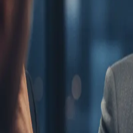
Dominando la Estrategia de Poke
Publicado el
11 de febrero de 2026
La fase preflop en el poker es, sin duda, una de las más cruciales y a
maximizar tus ganancias y construir una base sólida para tu estrategi
para cualquier jugador que aspire a mejorar en poker. Una estrategia 
PreflopAI, una app de entrenamiento poker que utiliza avanzada poker
personalizado para elevar tu juego a un nivel profesional.
La Importancia Crítica de las Decisiones 
Las decisiones poker tomadas antes de que aparezcan las tres primeras
una ventaja matemática, minimizando las situaciones difíciles postfl
preflop influye directamente en el curso de la mano. Los jugadores qu
esencial para construir un juego robusto y rentable, ya sea que juegue
Dominando los Rangos de Manos Preflop y
La clave para una estrategia de poker preflop sólida reside en la c
desde el botón; la amplitud de tus preflop rangos debe ajustarse a es
para interiorizar estos rangos. Esta app de entrenamiento poker te per