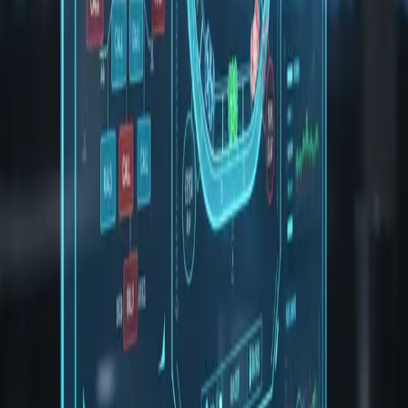
juego realistas, permitiéndote practicar tus decisiones preflop
repetidamente hasta que se conviertan en algo natural. Recibirás
retroalimentación instantánea sobre cada jugada, identificando
errores y reforzando las decisiones correctas. Esta herramienta de
estudio de poker es invaluable para cualquier jugador que busque
mejorar en poker, desde principiantes hasta profesionales. Al integrar
PreflopAI
en tu rutina de estudio, desarrollarás una comprensión
profunda de la estrategia de poker preflop, esencial para dominar
tanto el online poker como los torneos en vivo.
Dominando la Estrategia de Poker
Preflop para el Éxito
La práctica constante con
PreflopAI
te permite no solo memorizar
rangos, sino también entender la lógica detrás de cada decisión
preflop. Esto es crucial para adaptarte a diferentes dinámicas de
mesa y estilos de oponentes. Al entrenar con un poker solver basado
en IA, te equipas con una ventaja significativa. La app te ayuda a
analizar manos de poker, calcular probabilidades poker de forma
intuitiva a través de la repetición y a evitar errores costosos. Ya sea
que juegues cash games o torneos de poker, una estrategia de
preflop fuerte y bien practicada es la clave para aumentar tus
ganancias y consolidarte como un jugador formidable. Invierte en tu
aprendizaje con
PreflopAI
y observa cómo tu juego mejora